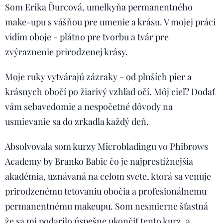
Som Erika Ďurcová, umelkyňa permanentného
make-upu s vášňou pre umenie a krásu. V mojej práci
vidím oboje - plátno pre tvorbu a tvár pre
zvýraznenie prirodzenej krásy.
Moje ruky vytvárajú zázraky - od plnších pier a
krásnych obočí po žiarivý vzhľad očí. Môj cieľ? Dodať
vám sebavedomie a nespočetné dôvody na
usmievanie sa do zrkadla každý deň.
Absolvovala som kurzy Microbladingu vo Phibrows
Academy by Branko Babic čo je najprestížnejšia
akadémia, uznávaná na celom svete, ktorá sa venuje
prirodzenému tetovaniu obočia a profesionálnemu
permanentnému makeupu. Som nesmierne šťastná
že sa mi podarilo úspešne ukončiť tento kurz, a