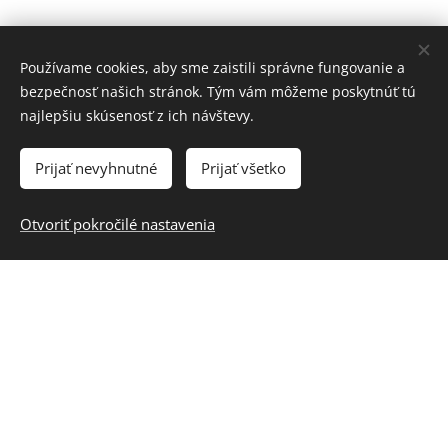
Používame cookies, aby sme zaistili správne fungovanie a
bezpečnosť našich stránok. Tým vám môžeme poskytnúť tú
najlepšiu skúsenosť z ich návštevy.
Prijať nevyhnutné
Prijať všetko
Otvoriť pokročilé nastavenia