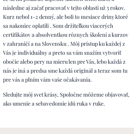
následne aj začať pracovať v tejto oblasti už 5 rokov.
Kurz nebol 1-2 denný, ale boli to mesiace driny ktoré
sa nakoniec oplatili . Som držiteľkou viacerých
certifikátov a absolventkou rôznych školení a kurzov
v zahraničí a na Slovensku . Môj prístup ku každej z
Vás je individuálny a preto sa vám snažím vytvoriť
obočie alebo pery na mieru len pre Vás, lebo každá z
nás je iná a predsa sme každá originál a teraz som tu
pre vás a plním vám vaše očakávania.
Sledujte môj svet krásy, Spoločne môžeme objavovať,
ako umenie a sebavedomie idú ruka v ruke.